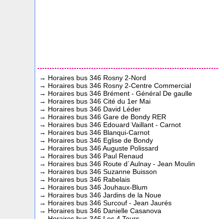
→
Horaires bus 346 Rosny 2-Nord
→
Horaires bus 346 Rosny 2-Centre Commercial
→
Horaires bus 346 Brément - Général De gaulle
→
Horaires bus 346 Cité du 1er Mai
→
Horaires bus 346 David Léder
→
Horaires bus 346 Gare de Bondy RER
→
Horaires bus 346 Edouard Vaillant - Carnot
→
Horaires bus 346 Blanqui-Carnot
→
Horaires bus 346 Eglise de Bondy
→
Horaires bus 346 Auguste Polissard
→
Horaires bus 346 Paul Renaud
→
Horaires bus 346 Route d´Aulnay - Jean Moulin
→
Horaires bus 346 Suzanne Buisson
→
Horaires bus 346 Rabelais
→
Horaires bus 346 Jouhaux-Blum
→
Horaires bus 346 Jardins de la Noue
→
Horaires bus 346 Surcouf - Jean Jaurés
→
Horaires bus 346 Danielle Casanova
→
Horaires bus 346 Les 4 Tours