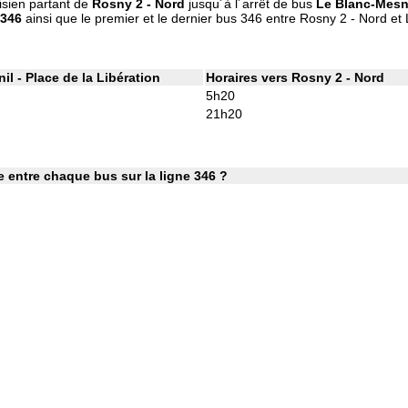
isien partant de
Rosny 2 - Nord
jusqu´à l´arrêt de bus
Le Blanc-Mesni
 346
ainsi que le premier et le dernier bus 346 entre Rosny 2 - Nord et 
il - Place de la Libération
Horaires vers Rosny 2 - Nord
5h20
21h20
 entre chaque bus sur la ligne 346 ?