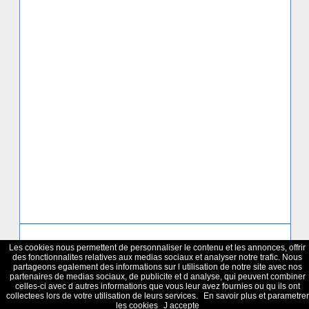
Horaire-Bus.Com : informations pratiques sur les horaires de bus
Les cookies nous permettent de personnaliser le contenu et les annonces, offrir
Parisiens
des fonctionnalites relatives aux medias sociaux et analyser notre trafic. Nous
Site non officiel aucunement lié aux marques RATP ou SNCF
partageons egalement des informations sur l utilisation de notre site avec nos
Mentions légales
-
Cookies et données personnelles
partenaires de medias sociaux, de publicite et d analyse, qui peuvent combiner
celles-ci avec d autres informations que vous leur avez fournies ou qu ils ont
collectees lors de votre utilisation de leurs services.
En savoir plus et parametrer
les cookies
J accepte