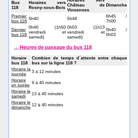
Horaires vers
Bus
Horaires vers
Château de
Dimanche
118
Rosny-sous-Bois
Vincennes
Premier
6h45 /
5h40
5h48
bus 118
7h00
0h40 (1h50
0h03 (1h13
Dernier
0h40 /
vendredi et
vendredi et
bus 118
0h03
samedi)
samedi)
→ Heures de passage du bus 118
Horaire
Combien de temps d´attente entre chaque
bus 118
bus sur la ligne 118 ?
Horaire la
3 à 12 minutes
journée
Horaire
9 à 40 minutes
en soirée
Horaire le
13 à 40 minutes
samedi
Horaire le
12 à 40 minutes
dimanche