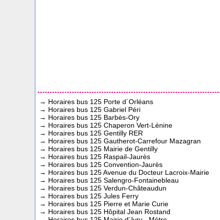
→
Horaires bus 125 Porte d´Orléans
→
Horaires bus 125 Gabriel Péri
→
Horaires bus 125 Barbès-Ory
→
Horaires bus 125 Chaperon Vert-Lénine
→
Horaires bus 125 Gentilly RER
→
Horaires bus 125 Gautherot-Carrefour Mazagran
→
Horaires bus 125 Mairie de Gentilly
→
Horaires bus 125 Raspail-Jaurès
→
Horaires bus 125 Convention-Jaurès
→
Horaires bus 125 Avenue du Docteur Lacroix-Mairie
→
Horaires bus 125 Salengro-Fontainebleau
→
Horaires bus 125 Verdun-Châteaudun
→
Horaires bus 125 Jules Ferry
→
Horaires bus 125 Pierre et Marie Curie
→
Horaires bus 125 Hôpital Jean Rostand
→
Horaires bus 125 Mairie d´Ivry - Métro