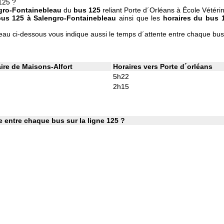
 125 ?
ngro-Fontainebleau
du
bus 125
reliant Porte d´Orléans à École Vétérin
 bus 125 à Salengro-Fontainebleau
ainsi que les
horaires du bus 
eau ci-dessous vous indique aussi le temps d´attente entre chaque bu
aire de Maisons-Alfort
Horaires vers Porte d´orléans
5h22
2h15
 entre chaque bus sur la ligne 125 ?