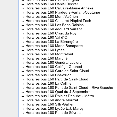
→
Horaires bus 160 Daniel Becker
→
Horaires bus 160 Calvaire-Mairie Annexe
→
Horaires bus 160 Plaideurs-Vaillant-Couturier
→
Horaires bus 160 Mont Valérien
→
Horaires bus 160 Cluseret-Hôpital Foch
→
Horaires bus 160 Les Bons Raisins
→
Horaires bus 160 édouard Vaillant
→
Horaires bus 160 Croix du Roy
→
Horaires bus 160 Val d´Or
→
Horaires bus 160 La Bérengère
→
Horaires bus 160 Marie Bonaparte
→
Horaires bus 160 Lycée
→
Horaires bus 160 Montretout
→
Horaires bus 160 Marché
→
Horaires bus 160 Général Leclerc
→
Horaires bus 160 Collège Gounod
→
Horaires bus 160 Gare de Saint-Cloud
→
Horaires bus 160 Chevrillon
→
Horaires bus 160 Parc de Saint-Cloud
→
Horaires bus 160 La Colline
→
Horaires bus 160 Pont de Saint-Cloud - Rive Gauche
→
Horaires bus 160 Quai du 4 Septembre
→
Horaires bus 160 Rhin et Danube - Métro
→
Horaires bus 160 André Morizet
→
Horaires bus 160 Silly-Gallieni
→
Horaires bus 160 Lycée E.J. Marey
→
Horaires bus 160 Pont de Sèvres