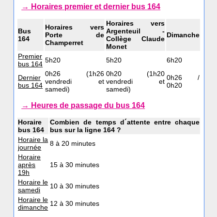
→ Horaires premier et dernier bus 164
Horaires vers
Horaires vers
Bus
Argenteuil -
Porte de
Dimanche
164
Collège Claude
Champerret
Monet
Premier
5h20
5h20
6h20
bus 164
0h26 (1h26
0h20 (1h20
Dernier
0h26 /
vendredi et
vendredi et
bus 164
0h20
samedi)
samedi)
→ Heures de passage du bus 164
Horaire
Combien de temps d´attente entre chaque
bus 164
bus sur la ligne 164 ?
Horaire la
8 à 20 minutes
journée
Horaire
après
15 à 30 minutes
19h
Horaire le
10 à 30 minutes
samedi
Horaire le
12 à 30 minutes
dimanche