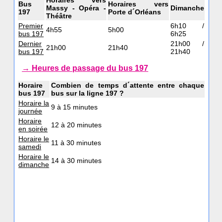
Horaires vers
Bus
Horaires vers
Massy - Opéra -
Dimanche
197
Porte d´Orléans
Théâtre
Premier
6h10 /
4h55
5h00
bus 197
6h25
Dernier
21h00 /
21h00
21h40
bus 197
21h40
→ Heures de passage du bus 197
Horaire
Combien de temps d´attente entre chaque
bus 197
bus sur la ligne 197 ?
Horaire la
9 à 15 minutes
journée
Horaire
12 à 20 minutes
en soirée
Horaire le
11 à 30 minutes
samedi
Horaire le
14 à 30 minutes
dimanche