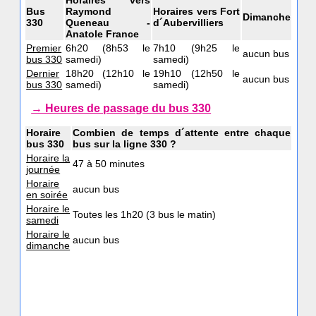
Horaires vers
Bus
Raymond
Horaires vers Fort
Dimanche
330
Queneau -
d´Aubervilliers
Anatole France
Premier
6h20 (8h53 le
7h10 (9h25 le
aucun bus
bus 330
samedi)
samedi)
Dernier
18h20 (12h10 le
19h10 (12h50 le
aucun bus
bus 330
samedi)
samedi)
→ Heures de passage du bus 330
Horaire
Combien de temps d´attente entre chaque
bus 330
bus sur la ligne 330 ?
Horaire la
47 à 50 minutes
journée
Horaire
aucun bus
en soirée
Horaire le
Toutes les 1h20 (3 bus le matin)
samedi
Horaire le
aucun bus
dimanche