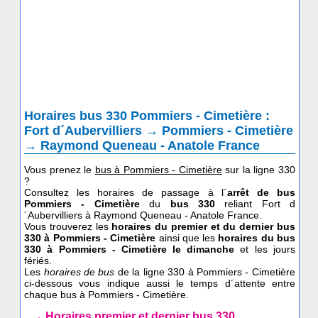
Horaires bus 330 Pommiers - Cimetière :
Fort d´Aubervilliers → Pommiers - Cimetière
→ Raymond Queneau - Anatole France
Vous prenez le
bus à Pommiers - Cimetière
sur la ligne 330
?
Consultez les horaires de passage à l´
arrêt de bus
Pommiers - Cimetière
du
bus 330
reliant Fort d
´Aubervilliers à Raymond Queneau - Anatole France.
Vous trouverez les
horaires du premier et du dernier bus
330 à Pommiers - Cimetière
ainsi que les
horaires du bus
330
à Pommiers - Cimetière le dimanche
et les jours
fériés.
Les
horaires de bus
de la ligne 330 à Pommiers - Cimetière
ci-dessous vous indique aussi le temps d´attente entre
chaque bus à Pommiers - Cimetière.
→ Horaires premier et dernier bus 330