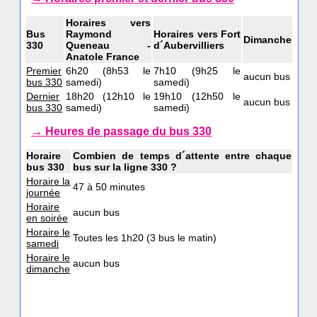
Horaires vers
Bus
Raymond
Horaires vers Fort
Dimanche
330
Queneau -
d´Aubervilliers
Anatole France
Premier
6h20 (8h53 le
7h10 (9h25 le
aucun bus
bus 330
samedi)
samedi)
Dernier
18h20 (12h10 le
19h10 (12h50 le
aucun bus
bus 330
samedi)
samedi)
→ Heures de passage du bus 330
Horaire
Combien de temps d´attente entre chaque
bus 330
bus sur la ligne 330 ?
Horaire la
47 à 50 minutes
journée
Horaire
aucun bus
en soirée
Horaire le
Toutes les 1h20 (3 bus le matin)
samedi
Horaire le
aucun bus
dimanche