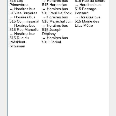
515 Les
→
Horaires bus
515 Rue du centre
Primevères
515 Hortensias
→
Horaires bus
→
Horaires bus
→
Horaires bus
515 Passage
515 les Bruyères
515 Paul De Kock
Ponsard
→
Horaires bus
→
Horaires bus
→
Horaires bus
515 Commissariat
515 Maréchal Juin
515 Mairie des
→
Horaires bus
→
Horaires bus
Lilas Métro
515 Rue Marcelle
515 Joseph
→
Horaires bus
Dépinay
515 Rue du
→
Horaires bus
Président
515 Floréal
Schuman