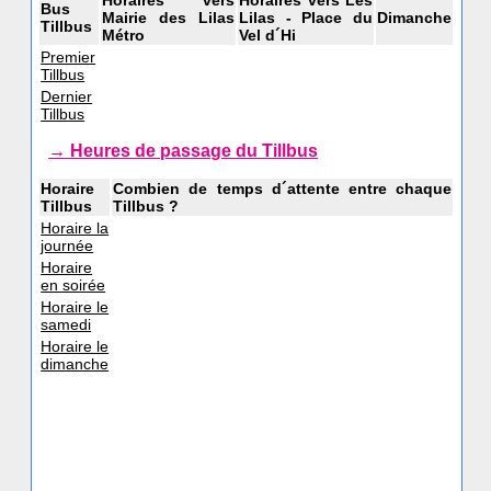
Horaires vers
Horaires vers Les
Bus
Mairie des Lilas
Lilas - Place du
Dimanche
Tillbus
Métro
Vel d´Hi
Premier
Tillbus
Dernier
Tillbus
→ Heures de passage du Tillbus
Horaire
Combien de temps d´attente entre chaque
Tillbus
Tillbus ?
Horaire la
journée
Horaire
en soirée
Horaire le
samedi
Horaire le
dimanche