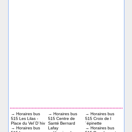
→
Horaires bus
→
Horaires bus
→
Horaires bus
515 Les Lilas -
515 Centre de
515 Croix de l
Place du Vel´D´hiv
Santé Bernard
´épinette
→
Horaires bus
Lafay
→
Horaires bus