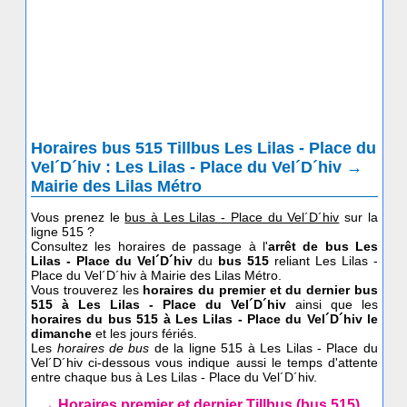
Horaires bus 515 Tillbus Les Lilas - Place du
Vel´D´hiv : Les Lilas - Place du Vel´D´hiv →
Mairie des Lilas Métro
Vous prenez le
bus à Les Lilas - Place du Vel´D´hiv
sur la
ligne 515 ?
Consultez les horaires de passage à l'
arrêt de bus Les
Lilas - Place du Vel´D´hiv
du
bus 515
reliant Les Lilas -
Place du Vel´D´hiv à Mairie des Lilas Métro.
Vous trouverez les
horaires du premier et du dernier bus
515 à Les Lilas - Place du Vel´D´hiv
ainsi que les
horaires du bus 515
à Les Lilas - Place du Vel´D´hiv le
dimanche
et les jours fériés.
Les
horaires de bus
de la ligne 515 à Les Lilas - Place du
Vel´D´hiv ci-dessous vous indique aussi le temps d'attente
entre chaque bus à Les Lilas - Place du Vel´D´hiv.
→ Horaires premier et dernier Tillbus (bus 515)