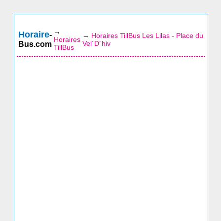
→
Horaire
-
→
Horaires TillBus Les Lilas - Place du
Horaires
Vel´D´hiv
Bus.com
TillBus