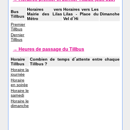
Horaires vers
Horaires vers Les
Bus
Mairie des Lilas
Lilas - Place du
Dimanche
Tillbus
Métro
Vel d´Hi
Premier
Tillbus
Dernier
Tillbus
→ Heures de passage du Tillbus
Horaire
Combien de temps d´attente entre chaque
Tillbus
Tillbus ?
Horaire la
journée
Horaire
en soirée
Horaire le
samedi
Horaire le
dimanche