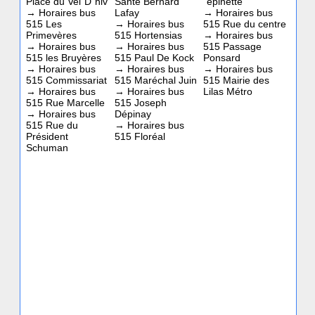
Place du Vel´D´hiv
Santé Bernard
´épinette
→
Horaires bus
Lafay
→
Horaires bus
515 Les
→
Horaires bus
515 Rue du centre
Primevères
515 Hortensias
→
Horaires bus
→
Horaires bus
→
Horaires bus
515 Passage
515 les Bruyères
515 Paul De Kock
Ponsard
→
Horaires bus
→
Horaires bus
→
Horaires bus
515 Commissariat
515 Maréchal Juin
515 Mairie des
→
Horaires bus
→
Horaires bus
Lilas Métro
515 Rue Marcelle
515 Joseph
→
Horaires bus
Dépinay
515 Rue du
→
Horaires bus
Président
515 Floréal
Schuman