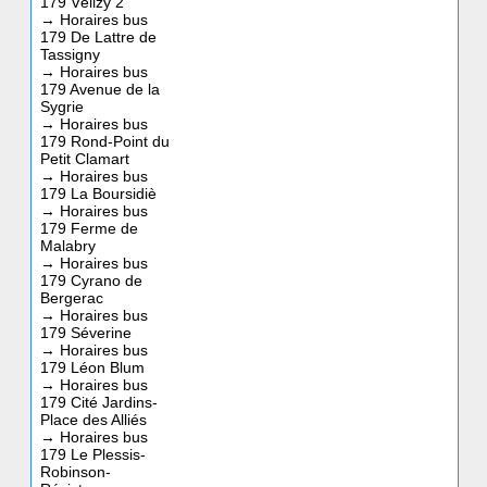
179 Vélizy 2
→
Horaires bus
179 De Lattre de
Tassigny
→
Horaires bus
179 Avenue de la
Sygrie
→
Horaires bus
179 Rond-Point du
Petit Clamart
→
Horaires bus
179 La Boursidiè
→
Horaires bus
179 Ferme de
Malabry
→
Horaires bus
179 Cyrano de
Bergerac
→
Horaires bus
179 Séverine
→
Horaires bus
179 Léon Blum
→
Horaires bus
179 Cité Jardins-
Place des Alliés
→
Horaires bus
179 Le Plessis-
Robinson-