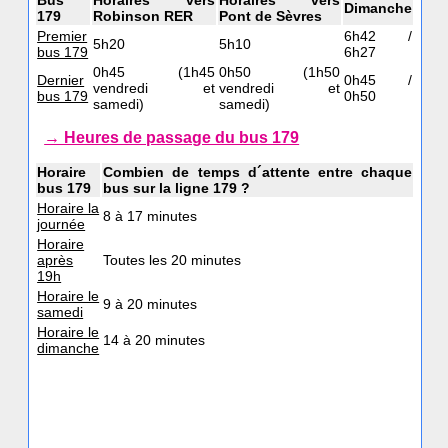
Bus
Horaires vers
Horaires vers
Dimanche
179
Robinson RER
Pont de Sèvres
Premier
6h42 /
5h20
5h10
bus 179
6h27
0h45 (1h45
0h50 (1h50
Dernier
0h45 /
vendredi et
vendredi et
bus 179
0h50
samedi)
samedi)
→ Heures de passage du bus 179
Horaire
Combien de temps d´attente entre chaque
bus 179
bus sur la ligne 179 ?
Horaire la
8 à 17 minutes
journée
Horaire
après
Toutes les 20 minutes
19h
Horaire le
9 à 20 minutes
samedi
Horaire le
14 à 20 minutes
dimanche