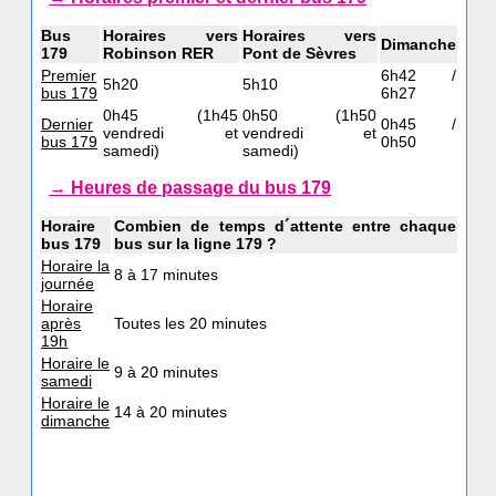
Bus
Horaires vers
Horaires vers
Dimanche
179
Robinson RER
Pont de Sèvres
Premier
6h42 /
5h20
5h10
bus 179
6h27
0h45 (1h45
0h50 (1h50
Dernier
0h45 /
vendredi et
vendredi et
bus 179
0h50
samedi)
samedi)
→ Heures de passage du bus 179
Horaire
Combien de temps d´attente entre chaque
bus 179
bus sur la ligne 179 ?
Horaire la
8 à 17 minutes
journée
Horaire
après
Toutes les 20 minutes
19h
Horaire le
9 à 20 minutes
samedi
Horaire le
14 à 20 minutes
dimanche