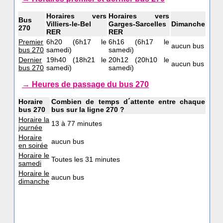
Horaires vers
Horaires vers
Bus
Villiers-le-Bel
Garges-Sarcelles
Dimanche
270
RER
RER
Premier
6h20 (6h17 le
6h16 (6h17 le
aucun bus
bus 270
samedi)
samedi)
Dernier
19h40 (18h21 le
20h12 (20h10 le
aucun bus
bus 270
samedi)
samedi)
→ Heures de passage du bus 270
Horaire
Combien de temps d´attente entre chaque
bus 270
bus sur la ligne 270 ?
Horaire la
13 à 77 minutes
journée
Horaire
aucun bus
en soirée
Horaire le
Toutes les 31 minutes
samedi
Horaire le
aucun bus
dimanche