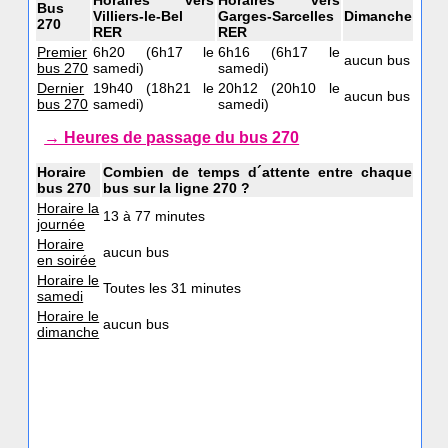
Horaires vers
Horaires vers
Bus
Villiers-le-Bel
Garges-Sarcelles
Dimanche
270
RER
RER
Premier
6h20 (6h17 le
6h16 (6h17 le
aucun bus
bus 270
samedi)
samedi)
Dernier
19h40 (18h21 le
20h12 (20h10 le
aucun bus
bus 270
samedi)
samedi)
→ Heures de passage du bus 270
Horaire
Combien de temps d´attente entre chaque
bus 270
bus sur la ligne 270 ?
Horaire la
13 à 77 minutes
journée
Horaire
aucun bus
en soirée
Horaire le
Toutes les 31 minutes
samedi
Horaire le
aucun bus
dimanche